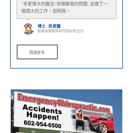
"多麼偉大的醫生! 他理解我的問題, 並做了一
“我從來沒有一個醫生讓我從一開始就感到如
個偉大的工作，説明我。
此舒服。
博士. 貝里爾
博士. 波爾森·加西亞。
脊椎按摩醫師和西穀診所主任
脊椎按摩醫師 & West Chandler診所主任
閱讀更多