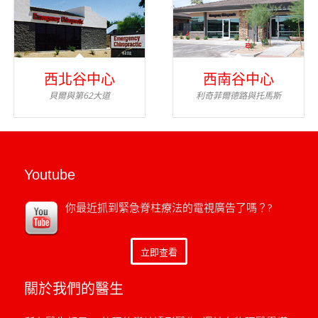
西北谷中心
西南谷中心
貝爾與第62大道
利奇菲爾德路與托馬斯
Youtube
你最近抓到緊急脊柱療法的電視廣告了嗎？?
立即查看
關於我們的醫生