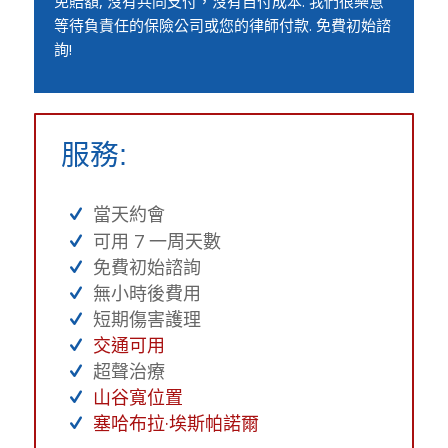
免賠額, 沒有共同支付，沒有自付成本. 我們很樂意
等待負責任的保險公司或您的律師付款. 免費初始諮
詢!
服務:
當天約會
可用 7 一周天數
免費初始諮詢
無小時後費用
短期傷害護理
交通可用
超聲治療
山谷寬位置
塞哈布拉·埃斯帕諾爾