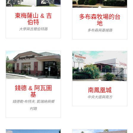
東梅薩山 & 吉
多布森牧場的台
伯特
地
大學與吉爾伯特路
多布森與基線路
錢德 & 阿瓦圖
南鳳凰城
基
中央大道與南方
錢德勒·布特夫. 凱瑞納與鄉
村路