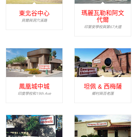
瑪麗瓦勒和阿文
東北谷中心
代爾
貝爾與洞穴溪路
印第安學校與第67大道
鳳凰城中城
坦佩 & 西梅薩
印度學校和19th Ave
鄉村與百老匯