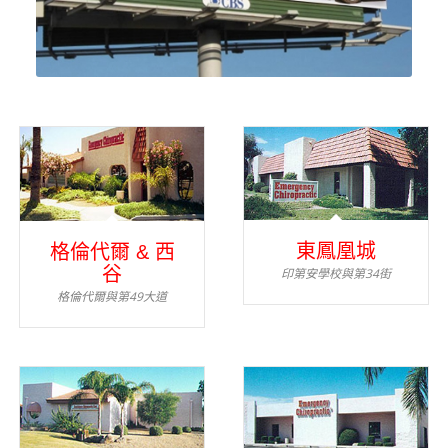
東鳳凰城
格倫代爾 & 西
谷
印第安學校與第34街
格倫代爾與第49大道