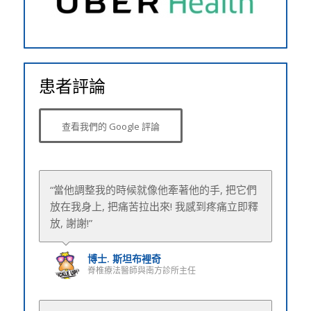
患者評論
查看我們的 Google 評論
“當他調整我的時候就像他牽著他的手, 把它們
“博士. 瑟克非常愉快，和我理解。”
放在我身上, 把痛苦拉出來! 我感到疼痛立即釋
放, 謝謝!”
博士. 圖埃爾克
脊椎療法醫師與西北診所主任
博士. 斯坦布裡奇
脊椎療法醫師與南方診所主任