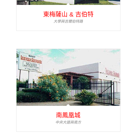
東梅薩山 & 吉伯特
大學與吉爾伯特路
南鳳凰城
中央大道與南方