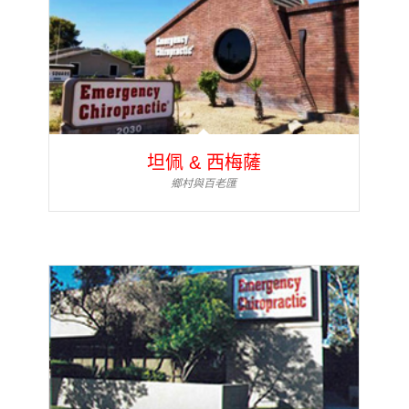
坦佩 & 西梅薩
鄉村與百老匯