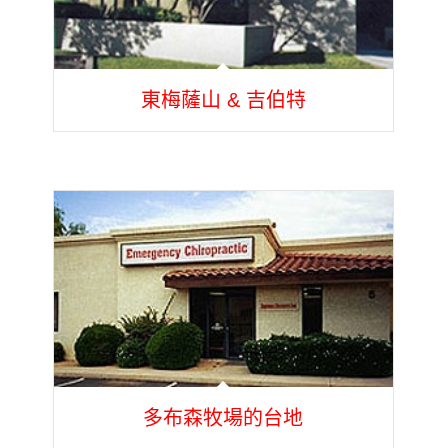
東梅薩山 & 吉伯特
多布森牧場的台地