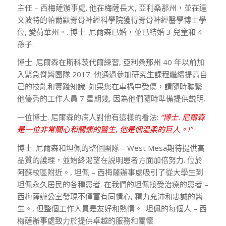
主任 – 西梅薩辦事處. 他在梅薩長大, 亞利桑那州，並在達
文波特的帕爾默脊骨神經科學院獲得脊骨神經醫學博士學
位, 愛荷華州。. 博士. 尼爾森已婚，並已結婚 3 兒童和 4
孫子.
博士. 尼爾森在斯科茨代爾練習, 亞利桑那州 40 年以前加
入緊急脊醫團隊 2017. 他通過參加研究生課程繼續提高自
己的技能和實踐知識. 如果您在車禍中受傷，請隨時聯繫
他優秀的工作人員 7 星期幾, 因為他們隨時準備提供説明.
一位博士. 尼爾森的病人對他有這樣的看法:
“博士. 尼爾森
是一位非常關心和關懷的醫生, 他是個溫柔的巨人。!”
博士. 尼爾森和坦佩的整個團隊 – West Mesa期待提供高
品質的護理，並始終渴望在説明患者方面加倍努力. 位於
阿蘇校區附近。, 坦佩 – 西梅薩辦事處吸引了從大學生到
坦佩永久居民的各種患者. 在我們的坦佩接受治療的患者 –
西梅薩辦公室發現不僅富有同情心, 精力充沛和忠誠的醫
生。, 但整個工作人員是友好和熱情。. 坦佩的每個人 – 西
梅薩辦事處致力於提供卓越的服務和關懷.