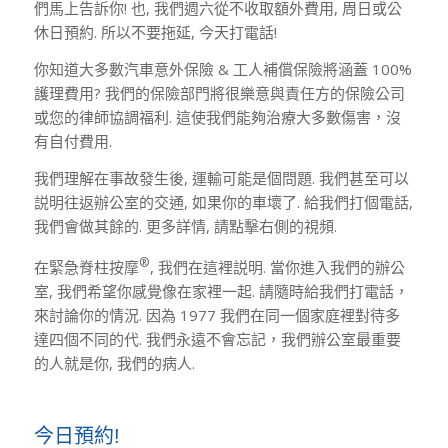
們馬上告訴你! 也, 我們週六從不收取額外費用, 周日或公
休日預約. 所以不要拖延, 今天打電話!
你知道大多數汽車意外保險 & 工人補償保險將涵蓋 100%
護理費用? 我們的保險部門將很樂意與責任方的保險公司
或您的律師協調福利. 這使我們能夠治療大多數傷害，沒
有自付費用.
我們理解在事故發生後, 運輸可能是個問題. 我們甚至可以
説明往返辦公室的交通, 如果你的車壞了. 給我們打個電話,
我們會做其餘的. 更多詳情, 請點擊右側的視頻.
®
在緊急脊柱按摩
, 我們在這裡説明. 當你進入我們的辦公
室, 我們希望你感覺像在家裡一起. 請隨時給我們打電話，
來討論你的情況. 因為 1977 我們在同一個家庭裡對待多
達四個不同的代. 我們永遠不會忘記，我們辦公室最重要
的人就是你, 我們的病人.
今日預約!