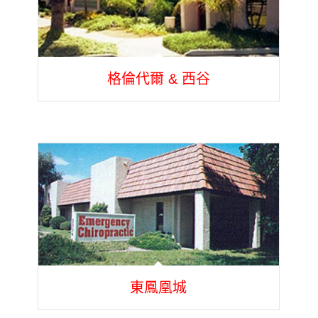
格倫代爾 & 西谷
東鳳凰城