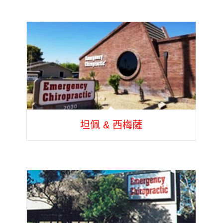
坦佩 & 西梅薩