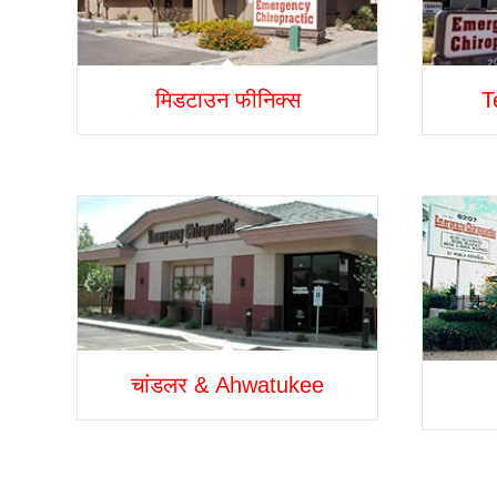
मिडटाउन फीनिक्स
T
चांडलर & Ahwatukee