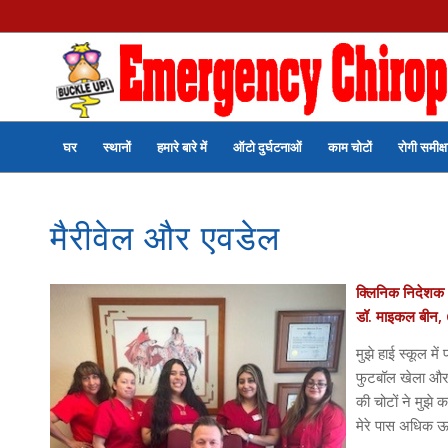
घर
स्थानों
हमारे बारे में
ऑटो दुर्घटनाओं
काम चोटों
रोगी समीक्ष
मैरीवेल और एवडेल
क्लिनिक निदेशक
डॉ. माइकल बीन,
मुझे हाई स्कूल में
फुटबॉल खेला और 
की चोटों ने मुझे 
मेरे पास अधिक ऊ