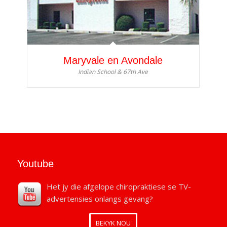
Maryvale en Avondale
Indian School & 67th Ave
Youtube
Het jy die afgelope chiropraktiese se TV-
advertensies onlangs gevang?
BEKYK NOU