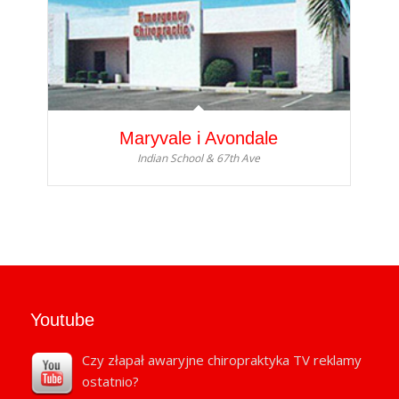
Maryvale i Avondale
Indian School & 67th Ave
Youtube
Czy złapał awaryjne chiropraktyka TV reklamy
ostatnio?