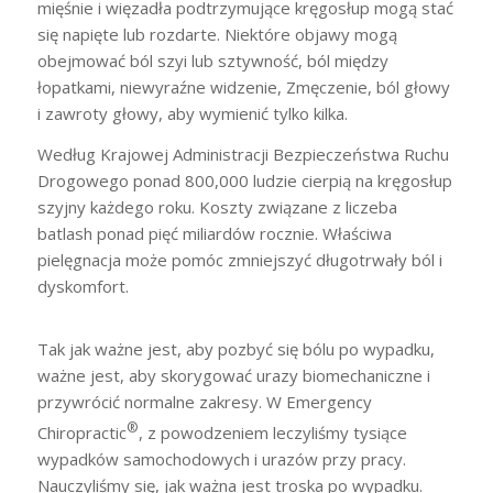
mięśnie i więzadła podtrzymujące kręgosłup mogą stać
się napięte lub rozdarte. Niektóre objawy mogą
obejmować ból szyi lub sztywność, ból między
łopatkami, niewyraźne widzenie, Zmęczenie, ból głowy
i zawroty głowy, aby wymienić tylko kilka.
Według Krajowej Administracji Bezpieczeństwa Ruchu
Drogowego ponad 800,000 ludzie cierpią na kręgosłup
szyjny każdego roku. Koszty związane z liczeba
batlash ponad pięć miliardów rocznie. Właściwa
pielęgnacja może pomóc zmniejszyć długotrwały ból i
dyskomfort.
Tak jak ważne jest, aby pozbyć się bólu po wypadku,
ważne jest, aby skorygować urazy biomechaniczne i
przywrócić normalne zakresy. W Emergency
®
Chiropractic
, z powodzeniem leczyliśmy tysiące
wypadków samochodowych i urazów przy pracy.
Nauczyliśmy się, jak ważna jest troska po wypadku.