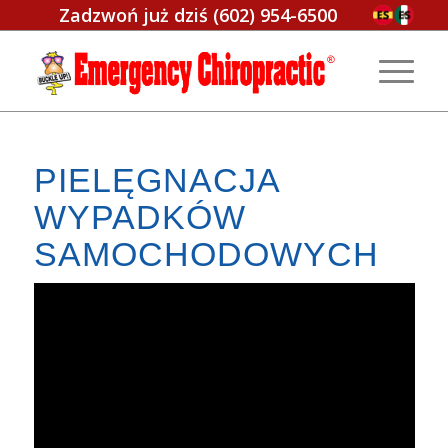
Zadzwoń już dziś
(602) 954-6500
PIELĘGNACJA
WYPADKÓW
SAMOCHODOWYCH