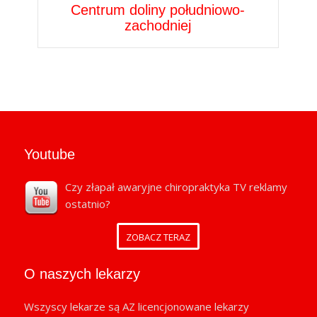
Centrum doliny południowo-
zachodniej
Youtube
Czy złapał awaryjne chiropraktyka TV reklamy
ostatnio?
ZOBACZ TERAZ
O naszych lekarzy
Wszyscy lekarze są AZ licencjonowane lekarzy