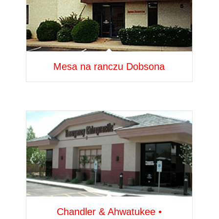
Mesa na ranczu Dobsona
Chandler & Ahwatukee •