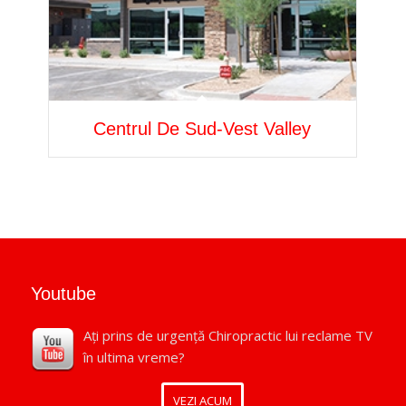
Centrul De Sud-Vest Valley
Youtube
Ați prins de urgență Chiropractic lui reclame TV
în ultima vreme?
VEZI ACUM