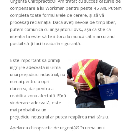
Urgenta Chiropractic®. Am tratat cu succes cazurile de
compensare a lui Workman pentru peste 45 Ani. Putem
completa toate formularele de cerere, și să vă
procesați reclamația. Dacă aveți nevoie de timp liber,
putem comunica cu angajatorul dvs., așa că știe că
intenția ta este să te întorci la muncă cât mai curând
posibil să-ți faci treaba în siguranță..
Este important să primiți
îngrijire adecvată în urma
unui prejudiciu industrial, nu
numai pentru a opri
durerea, dar pentru a
reabilita zona afectată. Fără
vindecare adecvată, este
mai probabil ca un
prejudiciu industrial ar putea reapărea mai târziu.
Apelarea chiropractic de urgență® în urma unui