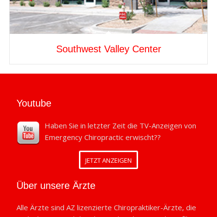
Southwest Valley Center
Youtube
Haben Sie in letzter Zeit die TV-Anzeigen von
Emergency Chiropractic erwischt??
JETZT ANZEIGEN
Über unsere Ärzte
Alle Ärzte sind AZ lizenzierte Chiropraktiker-Ärzte, die