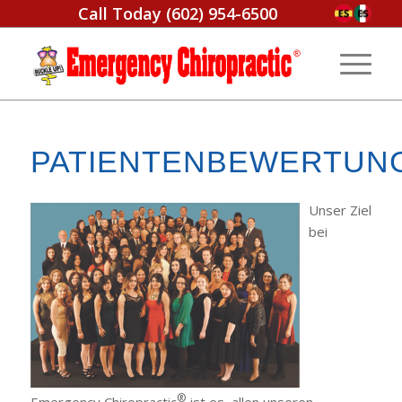
Call Today
(602) 954-6500
PATIENTENBEWERTUN
Unser Ziel
bei
®
Emergency Chiropractic
ist es, allen unseren