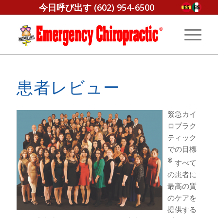
今日呼び出す
(602) 954-6500
患者レビュー
緊急カイ
ロプラク
ティック
での目標
®
すべて
の患者に
最高の質
のケアを
提供する