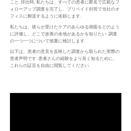
こと. 排出時, 私たちは、すべての患者に匿名で広範なフ
ォローアップ調査を完了し、プリペイド封筒で当社のオ
フィスに郵送するように依頼します.
私たちは、彼らが受けたケアのあらゆる側面をどのよう
に評価し、どこで改善の余地があるかを知りたい. 調査
の一つ一つについて慎重に検討します.
以下は、患者の意見を反映した調査から取られた実際の
患者声明です. 患者さんの経験をより良く知るために、
これらの証言を自由に閲覧してください.