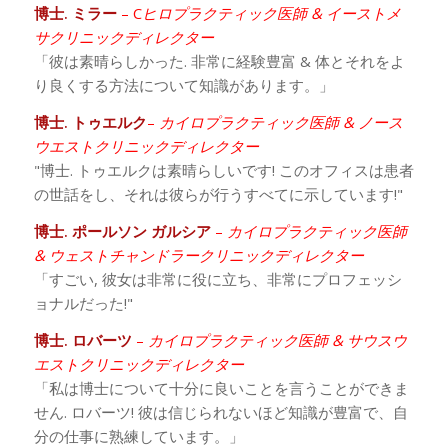
博士. ミラー
– C
ヒロプラクティック医師 & イーストメ
サクリニックディレクター
「彼は素晴らしかった. 非常に経験豊富 & 体とそれをよ
り良くする方法について知識があります。」
博士. トゥエルク
–
カイロプラクティック医師 & ノース
ウエストクリニックディレクター
"博士. トゥエルクは素晴らしいです! このオフィスは患者
の世話をし、それは彼らが行うすべてに示しています!"
博士. ポールソン ガルシア
–
カイロプラクティック医師
& ウェストチャンドラークリニックディレクター
「すごい, 彼女は非常に役に立ち、非常にプロフェッシ
ョナルだった!"
博士. ロバーツ
–
カイロプラクティック医師 & サウスウ
エストクリニックディレクター
「私は博士について十分に良いことを言うことができま
せん. ロバーツ! 彼は信じられないほど知識が豊富で、自
分の仕事に熟練しています。」