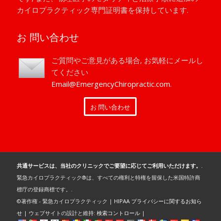
カイロプラクティック専門証明書を保持しています.
お 問い合わせ
ご質問やご意見がある場合, お気軽にメールし
てください
Email@EmergencyChiropractic.com
.
お 問い合わせ
共通サービスは、当社のクリニックでご要望に応じてご利用いただけます。.
緊急カイロプラクティック®は、すべての権利と特権を留保した米国特許商
標庁の登録商標です。.
©著作権 - 緊急カイロプラクティック |
HIPAA プライバシーに関するお知ら
せ
| ウェブサイトの設計と維持:
検索コントロール
|