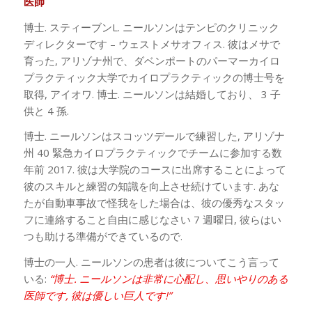
医師
博士. スティーブンL. ニールソンはテンピのクリニック
ディレクターです – ウェストメサオフィス. 彼はメサで
育った, アリゾナ州で、ダベンポートのパーマーカイロ
プラクティック大学でカイロプラクティックの博士号を
取得, アイオワ. 博士. ニールソンは結婚しており、 3 子
供と 4 孫.
博士. ニールソンはスコッツデールで練習した, アリゾナ
州 40 緊急カイロプラクティックでチームに参加する数
年前 2017. 彼は大学院のコースに出席することによって
彼のスキルと練習の知識を向上させ続けています. あな
たが自動車事故で怪我をした場合は、彼の優秀なスタッ
フに連絡すること自由に感じなさい 7 週曜日, 彼らはい
つも助ける準備ができているので.
博士の一人. ニールソンの患者は彼についてこう言って
いる:
“博士. ニールソンは非常に心配し、思いやりのある
医師です, 彼は優しい巨人です!”