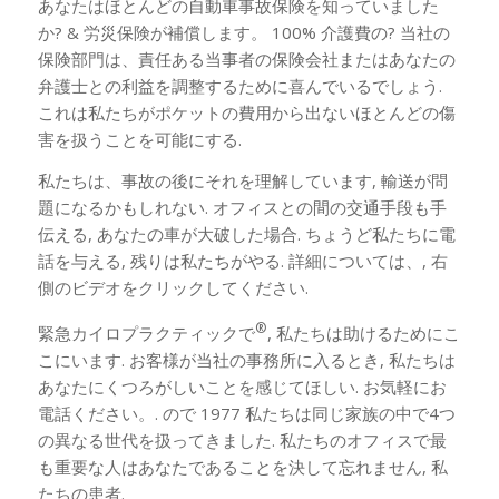
あなたはほとんどの自動車事故保険を知っていました
か? & 労災保険が補償します。 100% 介護費の? 当社の
保険部門は、責任ある当事者の保険会社またはあなたの
弁護士との利益を調整するために喜んでいるでしょう.
これは私たちがポケットの費用から出ないほとんどの傷
害を扱うことを可能にする.
私たちは、事故の後にそれを理解しています, 輸送が問
題になるかもしれない. オフィスとの間の交通手段も手
伝える, あなたの車が大破した場合. ちょうど私たちに電
話を与える, 残りは私たちがやる. 詳細については、, 右
側のビデオをクリックしてください.
®
緊急カイロプラクティックで
, 私たちは助けるためにこ
こにいます. お客様が当社の事務所に入るとき, 私たちは
あなたにくつろがしいことを感じてほしい. お気軽にお
電話ください。. ので 1977 私たちは同じ家族の中で4つ
の異なる世代を扱ってきました. 私たちのオフィスで最
も重要な人はあなたであることを決して忘れません, 私
たちの患者.