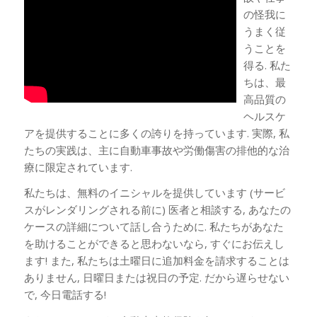
の怪我に
うまく従
うことを
得る. 私た
ちは、最
高品質の
ヘルスケ
アを提供することに多くの誇りを持っています. 実際, 私
たちの実践は、主に自動車事故や労働傷害の排他的な治
療に限定されています.
私たちは、無料のイニシャルを提供しています (サービ
スがレンダリングされる前に) 医者と相談する, あなたの
ケースの詳細について話し合うために. 私たちがあなた
を助けることができると思わないなら, すぐにお伝えし
ます! また, 私たちは土曜日に追加料金を請求することは
ありません, 日曜日または祝日の予定. だから遅らせない
で, 今日電話する!