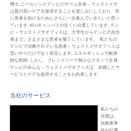
博士. ニールソンとテンピのチーム全体 – ウェストメサ
は質の高いケアを提供することを楽しみにしており、常
に患者を助けるためにさらに一歩進んでいきたいと思っ
ています. ASUキャンパスの近くに位置しています, テン
ピ – ウェストメサオフィスは、大学生からテンピの永住
者まで、さまざまな患者を魅了しています。. 私たちの
テンピで治療されている患者 – ウェストメサオフィスは
思いやりだけでなく発見します, エネルギッシュで献身
的な医師, しかし、フレンドリーで熱心なスタッフ全員.
テンピのみんな – ウェストメサオフィスは、卓越したサ
ービスとケアを提供することをお約束します.
当社のサービス
私たちの
目標は、
自動車事
故や仕事