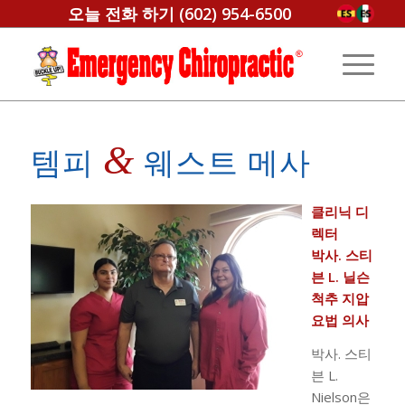
오늘 전화 하기
(602) 954-6500
&
템피
웨스트 메사
클리닉 디
렉터
박사. 스티
븐 L. 닐슨
척추 지압
요법 의사
박사. 스티
븐 L.
Nielson은