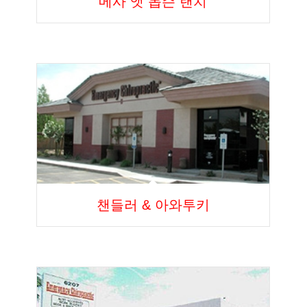
메사 앳 돕슨 랜치
챈들러 & 아와투키