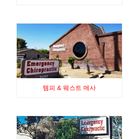
템피 & 웨스트 메사