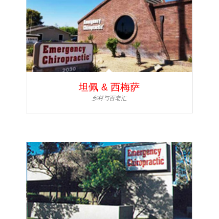
坦佩 & 西梅萨
乡村与百老汇