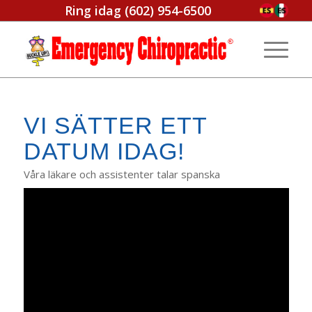
Ring idag
(602) 954-6500
VI SÄTTER ETT
DATUM IDAG!
Våra läkare och assistenter talar spanska