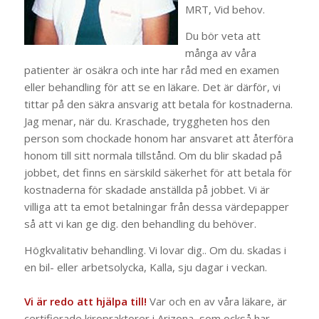
MRT, Vid behov.
Du bör veta att
många av våra
patienter är osäkra och inte har råd med en examen
eller behandling för att se en läkare. Det är därför, vi
tittar på den säkra ansvarig att betala för kostnaderna.
Jag menar, när du. Kraschade, tryggheten hos den
person som chockade honom har ansvaret att återföra
honom till sitt normala tillstånd. Om du blir skadad på
jobbet, det finns en särskild säkerhet för att betala för
kostnaderna för skadade anställda på jobbet. Vi är
villiga att ta emot betalningar från dessa värdepapper
så att vi kan ge dig. den behandling du behöver.
Högkvalitativ behandling. Vi lovar dig.. Om du. skadas i
en bil- eller arbetsolycka, Kalla, sju dagar i veckan.
Vi är redo att hjälpa till!
Var och en av våra läkare, är
certifierade kiropraktorer i Arizona, som också har