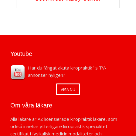
Youtube
Har du fångat akuta kiropraktik ' s TV-
annonser nyligen?
VISA NU
Om våra läkare
Alla läkare är AZ licensierade kiropraktik läkare, som
också innehar ytterligare kiropraktik specialitet
certifikat i fysikalisk medicin modaliteter och