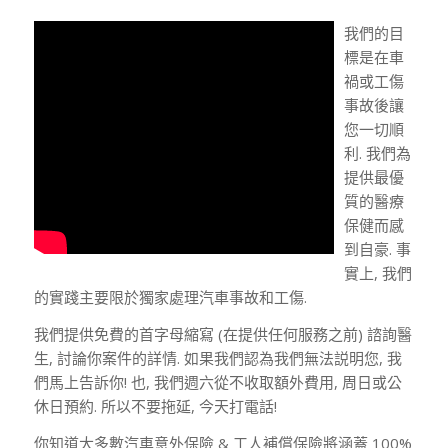
我們的目
標是在車
禍或工傷
事故後讓
您一切順
利. 我們為
提供最優
質的醫療
保健而感
到自豪. 事
實上, 我們
的實踐主要限於獨家處理汽車事故和工傷.
我們提供免費的首字母縮寫 (在提供任何服務之前) 諮詢醫
生, 討論你案件的詳情. 如果我們認為我們無法説明您, 我
們馬上告訴你! 也, 我們週六從不收取額外費用, 周日或公
休日預約. 所以不要拖延, 今天打電話!
你知道大多數汽車意外保險 & 工人補償保險將涵蓋 100%