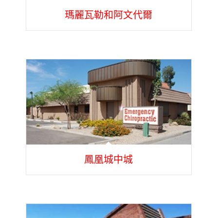
瑪麗瓦勒和阿文代爾
鳳凰城中城