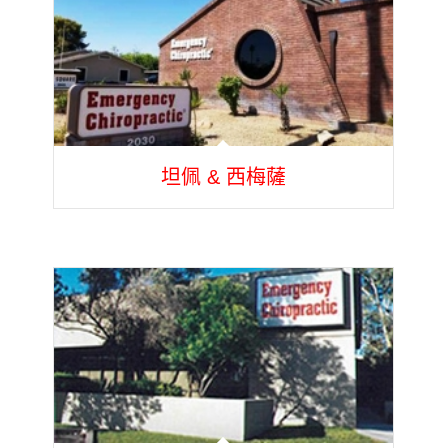
坦佩 & 西梅薩