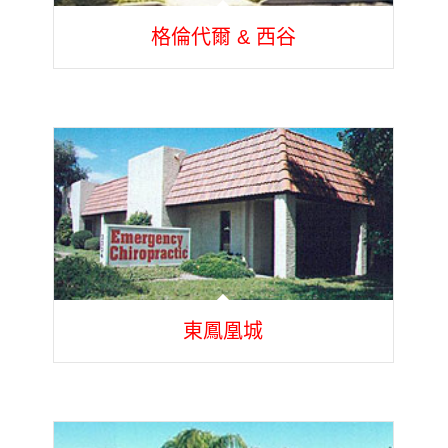
格倫代爾 & 西谷
東鳳凰城