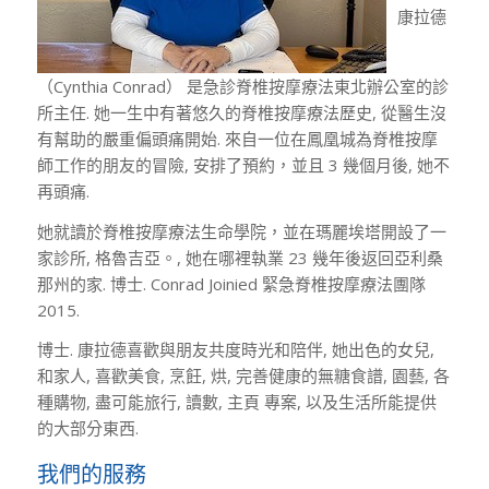
康拉德
（Cynthia Conrad） 是急診脊椎按摩療法東北辦公室的診
所主任. 她一生中有著悠久的脊椎按摩療法歷史, 從醫生沒
有幫助的嚴重偏頭痛開始. 來自一位在鳳凰城為脊椎按摩
師工作的朋友的冒險, 安排了預約，並且 3 幾個月後, 她不
再頭痛.
她就讀於脊椎按摩療法生命學院，並在瑪麗埃塔開設了一
家診所, 格魯吉亞。, 她在哪裡執業 23 幾年後返回亞利桑
那州的家. 博士. Conrad Joinied 緊急脊椎按摩療法團隊
2015.
博士. 康拉德喜歡與朋友共度時光和陪伴, 她出色的女兒,
和家人, 喜歡美食, 烹飪, 烘, 完善健康的無糖食譜, 園藝, 各
種購物, 盡可能旅行, 讀數, 主頁 專案, 以及生活所能提供
的大部分東西.
我們的服務