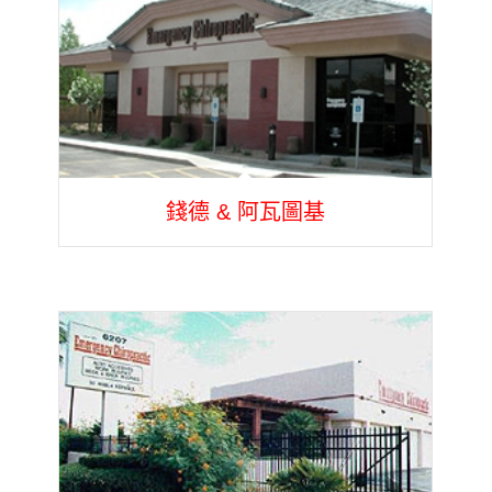
錢德 & 阿瓦圖基