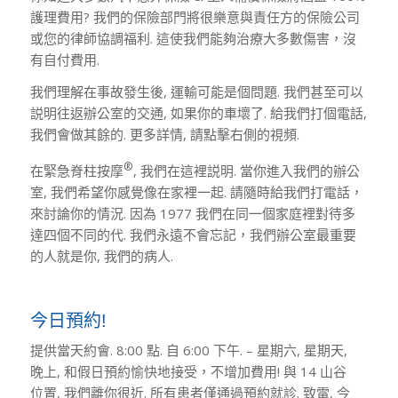
護理費用? 我們的保險部門將很樂意與責任方的保險公司
或您的律師協調福利. 這使我們能夠治療大多數傷害，沒
有自付費用.
我們理解在事故發生後, 運輸可能是個問題. 我們甚至可以
説明往返辦公室的交通, 如果你的車壞了. 給我們打個電話,
我們會做其餘的. 更多詳情, 請點擊右側的視頻.
®
在緊急脊柱按摩
, 我們在這裡説明. 當你進入我們的辦公
室, 我們希望你感覺像在家裡一起. 請隨時給我們打電話，
來討論你的情況. 因為 1977 我們在同一個家庭裡對待多
達四個不同的代. 我們永遠不會忘記，我們辦公室最重要
的人就是你, 我們的病人.
今日預約!
提供當天約會. 8:00 點. 自 6:00 下午. – 星期六, 星期天,
晚上, 和假日預約愉快地接受，不增加費用! 與 14 山谷
位置, 我們離你很近. 所有患者僅通過預約就診. 致電, 今